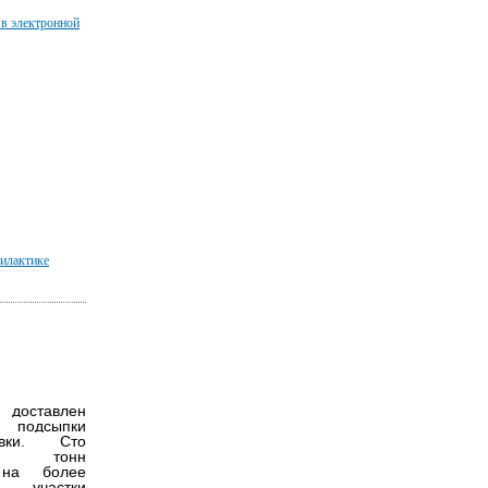
 в электронной
илактике
 доставлен
 подсыпки
невки. Сто
ят тонн
 на более
е участки