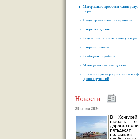
Материалы о предоставлении услуг
форме
Градостроительное зонирование
Открытые данные
Содействие развитию конкуренции
Отправить письмо
Сообщить о проблеме
Муниципальное имущество
О реализации мероприятий по проф
правонарушений
Новости
29 июля 2026
В Хонгурей
щебень для
дороги-леж
пятьдес
подсыпали
проблемны