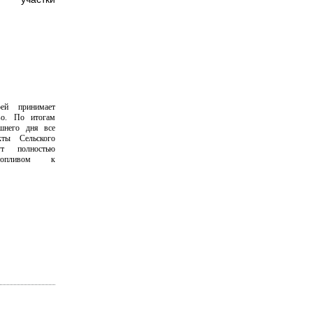
ей принимает
во. По итогам
шнего дня
все
кты Сельского
ут полностью
топливом к