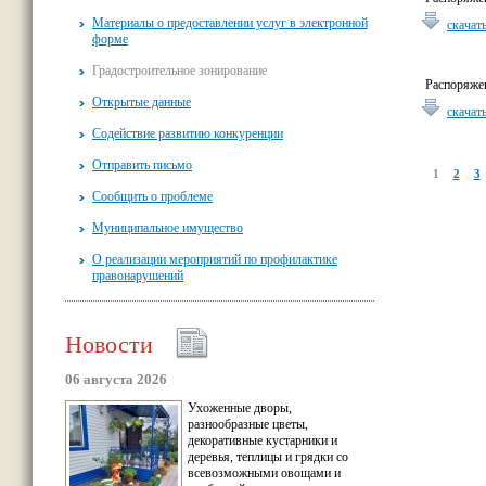
Материалы о предоставлении услуг в электронной
скачат
форме
Градостроительное зонирование
Распоряжен
Открытые данные
скачат
Содействие развитию конкуренции
Отправить письмо
1
2
3
Сообщить о проблеме
Муниципальное имущество
О реализации мероприятий по профилактике
правонарушений
Новости
06 августа 2026
Ухоженные дворы,
разнообразные цветы,
декоративные кустарники и
деревья, теплицы и грядки со
всевозможными овощами и