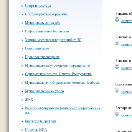
Спорт и культура
Решение об
Противодействие коррупции
скачат
Муниципальная служба
Информационный бюллетень
Решение о 
Защита населения и территорий от ЧС
скачат
Совет депутатов
Правовое просвещение
Решение о 
Муниципальные учреждения и предприятия
скачат
Официальные визиты. Отчеты. Выступления
Муниципальная избирательная комиссия. Выборы
схема зон
Муниципальный контроль
скачат
ЖКХ
Распоряжен
Работа с обращениями физических и юридических
лиц
скачат
Бюджет для граждан
Проекты НПА
Распоряжен