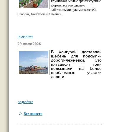
клубникой, малые архитектурные
формы все это сделано
заботливыми руками жителей
Оксино, Хонгурея и Каменки.
подробнее
29 июля 2026
В Хонгурей доставлен
щебень для подсыпки
дороги-лежневки. Сто
пятьдесят тонн
подсыпали на более
проблемные участки
дороги.
подробнее
Все новости