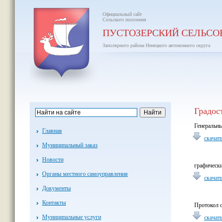
Официальный сайт
Сельского поселения
ПУСТОЗЕРСКИЙ СЕЛЬСО
Заполярного района Ненецкого автономного округа
Градос
Генеральны
Главная
скачат
Муниципальный заказ
Новости
графически
Органы местного самоуправления
скачат
Документы
Контакты
Протокол о
Муниципальные услуги
скачат