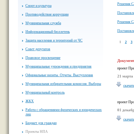
Решения С
Спорт и культура
Постановл
Противодействие коррупции
Решения С
Муниципальная служба
Постановл
Информационный бюллетень
Защита населения и территорий от ЧС
1
2
3
Совет депутатов
Правовое просвещение
Докумен
Муниципальные учреждения и предприятия
проект Пр
Официальные визиты. Отчеты. Выступления
21 марта 
Муниципальная избирательная комиссия. Выборы
скачат
Муниципальный контроль
ЖКХ
проект Пр
01 декабр
Работа с обращениями физических и юридических
лиц
скачат
Бюджет для граждан
Проекты НПА