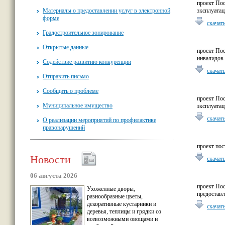
проект Пос
эксплуата
Материалы о предоставлении услуг в электронной
форме
скачат
Градостроительное зонирование
Открытые данные
проект По
инвалидов
Содействие развитию конкуренции
скачат
Отправить письмо
Сообщить о проблеме
проект Пос
Муниципальное имущество
эксплуата
скачат
О реализации мероприятий по профилактике
правонарушений
проект пос
Новости
скачат
06 августа 2026
проект По
Ухоженные дворы,
предоставл
разнообразные цветы,
декоративные кустарники и
скачат
деревья, теплицы и грядки со
всевозможными овощами и