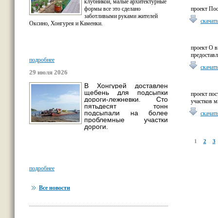
клубникой, малые архитектурные
проект Пос
формы все это сделано
заботливыми руками жителей
скачат
Оксино, Хонгурея и Каменки.
проект О в
предостав
подробнее
скачат
29 июля 2026
В Хонгурей доставлен
щебень для подсыпки
проект пос
дороги-лежневки. Сто
участков 
пятьдесят тонн
подсыпали на более
скачат
проблемные участки
дороги.
1
2
3
подробнее
Все новости