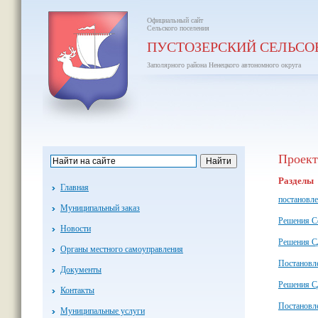
Официальный сайт
Сельского поселения
ПУСТОЗЕРСКИЙ СЕЛЬСО
Заполярного района Ненецкого автономного округа
Проек
Разделы
Главная
постановле
Муниципальный заказ
Решения Со
Новости
Решения С
Органы местного самоуправления
Постановл
Документы
Решения С
Контакты
Постановл
Муниципальные услуги