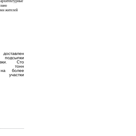
 архитектурные
елано
ми жителей
 доставлен
 подсыпки
невки. Сто
ят тонн
 на более
е участки