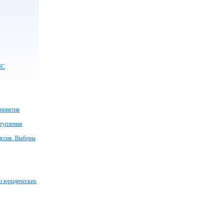
ЧС
приятия
тупления
иссия. Выборы
 и юридических