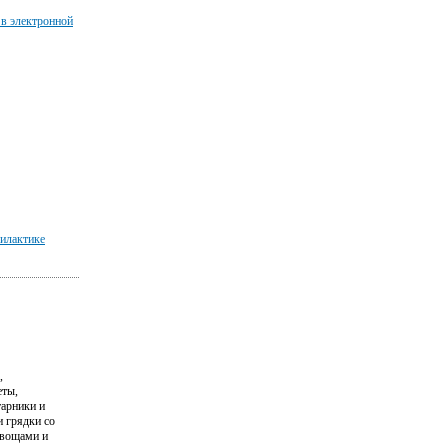
 в электронной
илактике
,
еты,
тарники и
и грядки со
вощами и