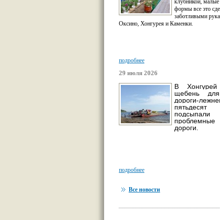
клубникой, малые
формы все это сд
заботливыми рука
Оксино, Хонгурея и Каменки.
подробнее
29 июля 2026
В Хонгурей
щебень для
дороги-леж
пятьдес
подсыпали
проблемны
дороги.
подробнее
Все новости