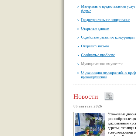
Материалы о предоставлении услуг
форме
Градостроительное зонирование
Открытые данные
Содействие развитию конкуренции
Отправить письмо
Сообщить о проблеме
Муниципальное имущество
О реализации мероприятий по проф
правонарушений
Новости
06 августа 2026
Ухоженные дворы
разнообразные цв
декоративные кус
деревья, теплицы 
всевозможными о