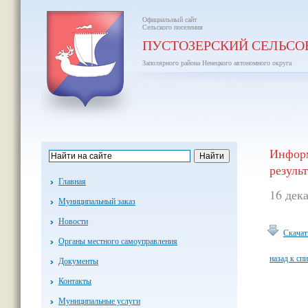
Официальный сайт
Сельского поселения
ПУСТОЗЕРСКИЙ СЕЛЬСО
Заполярного района Ненецкого автономного округа
Информ
резуль
Главная
16 дек
Муниципальный заказ
Новости
Скачат
Органы местного самоуправления
назад к сп
Документы
Контакты
Муниципальные услуги