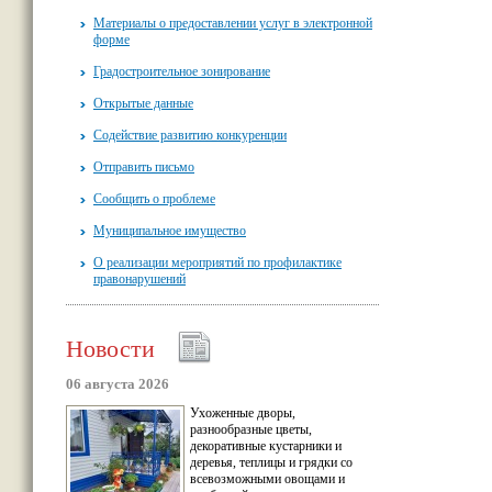
Материалы о предоставлении услуг в электронной
форме
Градостроительное зонирование
Открытые данные
Содействие развитию конкуренции
Отправить письмо
Сообщить о проблеме
Муниципальное имущество
О реализации мероприятий по профилактике
правонарушений
Новости
06 августа 2026
Ухоженные дворы,
разнообразные цветы,
декоративные кустарники и
деревья, теплицы и грядки со
всевозможными овощами и