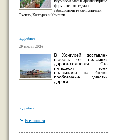
клубникой, малые архитектурные
формы все это сделано
заботливыми руками жителей
Оксино, Хонгурея и Каменки.
подробнее
29 июля 2026
В Хонгурей доставлен
щебень для подсыпки
дороги-лежневки. Сто
пятьдесят тонн
подсыпали на более
проблемные участки
дороги.
подробнее
Все новости