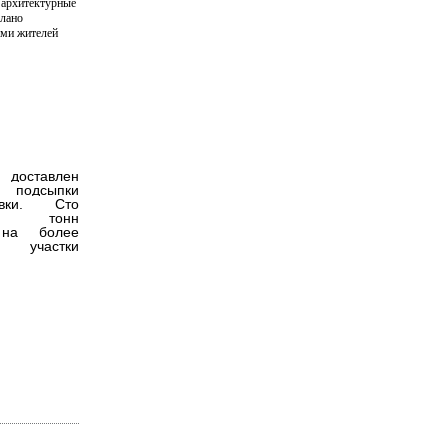
 архитектурные
елано
ми жителей
 доставлен
 подсыпки
невки. Сто
ят тонн
 на более
е участки