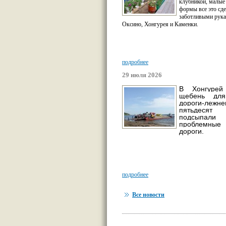
клубникой, малые
формы все это сд
заботливыми рука
Оксино, Хонгурея и Каменки.
подробнее
29 июля 2026
В Хонгурей
щебень для
дороги-леж
пятьдес
подсыпали
проблемны
дороги.
подробнее
Все новости