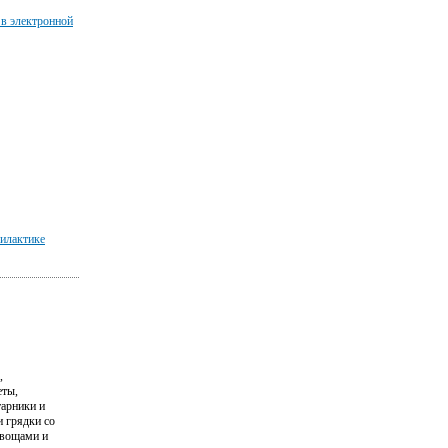
 в электронной
илактике
,
еты,
тарники и
и грядки со
вощами и