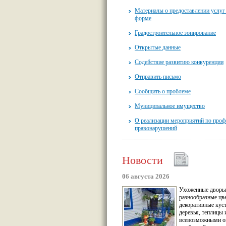
Материалы о предоставлении услуг
форме
Градостроительное зонирование
Открытые данные
Содействие развитию конкуренции
Отправить письмо
Сообщить о проблеме
Муниципальное имущество
О реализации мероприятий по проф
правонарушений
Новости
06 августа 2026
Ухоженные дворы
разнообразные цв
декоративные кус
деревья, теплицы 
всевозможными о