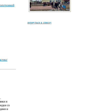
электронной
вернуться к списку
актике
,
ники и
рядки со
щами и