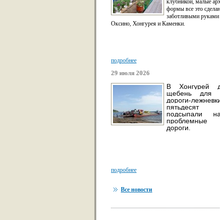
клубникой, малые ар
формы все это сдела
заботливыми руками
Оксино, Хонгурея и Каменки.
подробнее
29 июля 2026
В Хонгурей д
щебень для п
дороги-лежне
пятьдеся
подсыпали н
проблемные 
дороги.
подробнее
Все новости