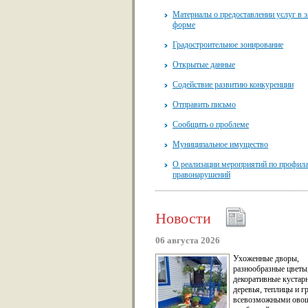
Материалы о предоставлении услуг в 
форме
Градостроительное зонирование
Открытые данные
Содействие развитию конкуренции
Отправить письмо
Сообщить о проблеме
Муниципальное имущество
О реализации мероприятий по профил
правонарушений
Новости
06 августа 2026
Ухоженные дворы,
разнообразные цветы
декоративные кустар
деревья, теплицы и г
всевозможными ово