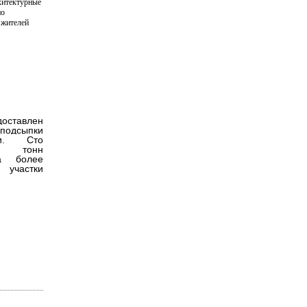
хитектурные
но
 жителей
оставлен
одсыпки
вки. Сто
т тонн
а более
участки