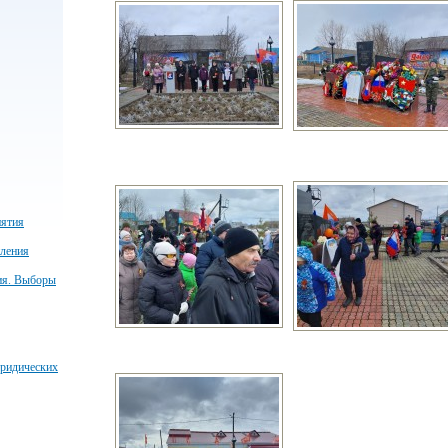
иятия
пления
ия. Выборы
юридических