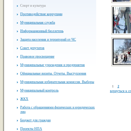
Спорт и культура
Противодействие коррупции
Муниципальная служба
Информационный бюллетень
Защита населения и территорий от ЧС
Совет депутатов
Правовое просвещение
Муниципальные учреждения и предприятия
Официальные визиты. Отчеты. Выступления
Муниципальная избирательная комиссия. Выборы
1
2
Муниципальный контроль
вернуться к с
ЖКХ
Работа с обращениями физических и юридических
лиц
Бюджет для граждан
Проекты НПА