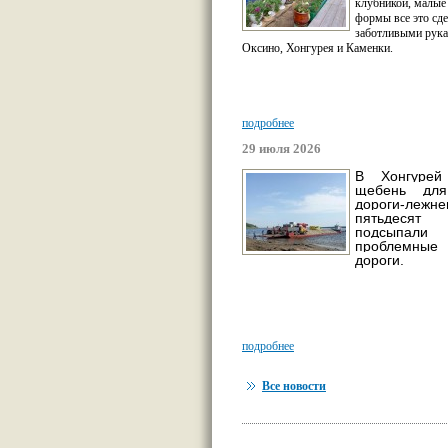
клубникой, малые
формы все это сд
заботливыми рука
Оксино, Хонгурея и Каменки.
подробнее
29 июля 2026
В Хонгурей
щебень для
дороги-леж
пятьдес
подсыпали
проблемны
дороги.
подробнее
Все новости