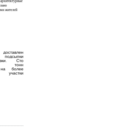
 архитектурные
елано
ми жителей
 доставлен
 подсыпки
невки. Сто
ят тонн
 на более
е участки