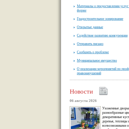
Материалы о предоставлении услуг
форме
Градостроительное зонирование
Открытые данные
Содействие развитию конкуренции
Отправить письмо
Сообщить о проблеме
Муниципальное имущество
О реализации мероприятий по проф
правонарушений
Новости
06 августа 2026
Ухоженные дворы
разнообразные цв
декоративные кус
деревья, теплицы 
всевозможными о