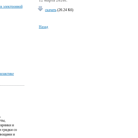
12 марта 2026г.
 в электронной
скачать
(26.24 Кб)
Назад
илактике
,
еты,
тарники и
и грядки со
вощами и